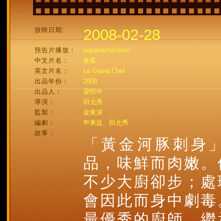
放映日期:
2008-02-28
預告片播放：
legrandchef.wmv
中文片名：
食客
英文片名：
Le Grand Chef
出品年份：
2008
出品人：
梁熙中
導演：
田允秀
監製：
金東洙
編劇：
申東益、田允秀
故事：
「黃金河豚刺身」
品，味鮮而肉嫩。
不少大廚卻步；處
會因此而身中劇毒
最優秀的廚師，繼