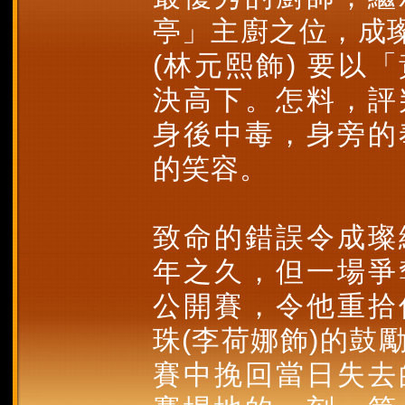
亭」主廚之位，成璨
(林元熙飾) 要以
決高下。怎料，評
身後中毒，身旁的
的笑容。
致命的錯誤令成璨
年之久，但一場爭
公開賽，令他重拾
珠(李荷娜飾)的鼓
賽中挽回當日失去