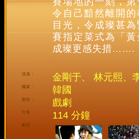
賽場地的一刻，第
令自己黯然離開的
目光，令成璨甚為
賽指定菜式為「黃
成璨更感失措…….
演員：
金剛于、 林元熙、
國家：
韓國
類型：
戲劇
片長：
114 分鐘
劇照：