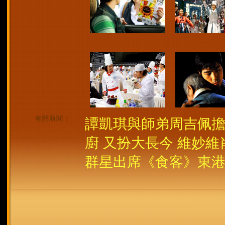
有關新聞：
譚凱琪與師弟周吉佩擔
廚 又扮大長今 維妙維
群星出席《食客》東